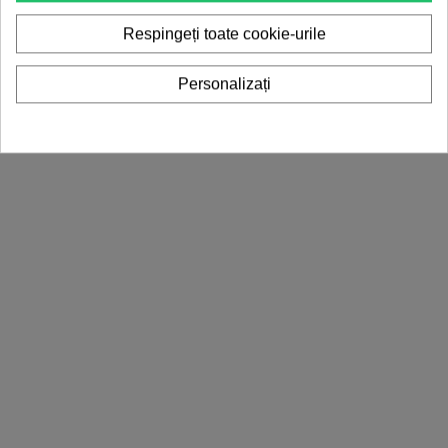
Pret
13,31 lei
Respingeți toate cookie-urile
Personalizați
Dalta Apicola...
Pret
15,09 lei
Dalta Apicola Din Otel Cu Cioc
Pret
9,76 lei
Cutit De Descapacit Cu O...
Pret
16,86 lei
Cutit De Descapacit Din...