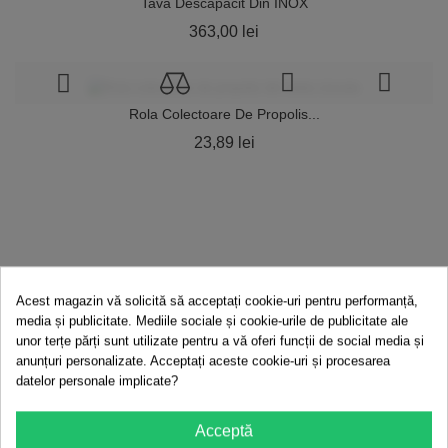
Tava Descapacit Din INOX
Pret
363,00 lei
Rola Colectoare De Propolis...
Pret
23,89 lei
Furculita De Descapacit...
Pret
15,75 lei
Acest magazin vă solicită să acceptați cookie-uri pentru performanță,
media și publicitate. Mediile sociale și cookie-urile de publicitate ale
Dalta Apicola Lunga Din Otel
unor terțe părți sunt utilizate pentru a vă oferi funcții de social media și
anunțuri personalizate. Acceptați aceste cookie-uri și procesarea
Pret
17,74 lei
datelor personale implicate?
Acceptă
Dalta Multifunctionala Din...