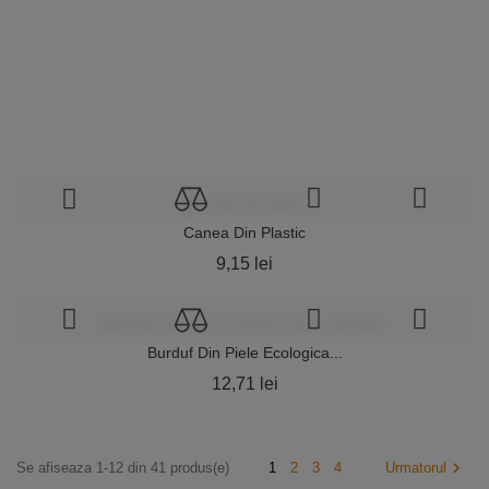
Pret
16,54 lei
Cutit De Descapacit Din...
Pret
11,64 lei
Canea Din Plastic
Pret
9,15 lei
Burduf Din Piele Ecologica...
Pret
12,71 lei

Se afiseaza 1-12 din 41 produs(e)
1
2
3
4
Urmatorul