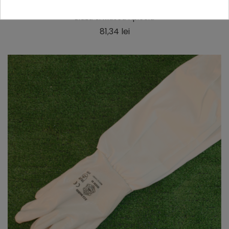
Bluza Si Masca Apicola
Pret
81,34 lei