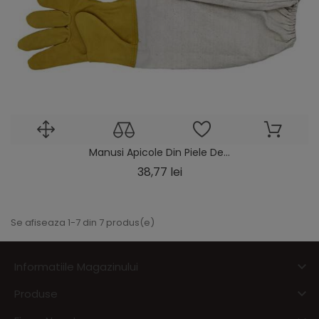
Manusi Apicole Din Piele De...
Pret
38,77 lei
Se afiseaza 1-7 din 7 produs(e)

Informatiile Magazinului

Produse