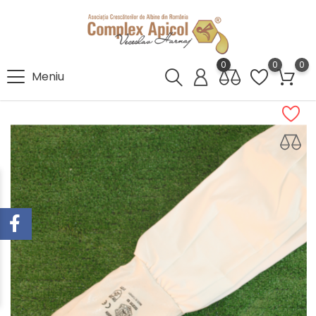
0
0
0
Meniu