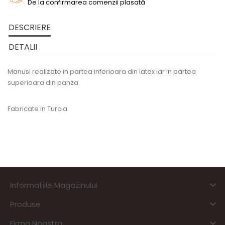
De la confirmarea comenzii plasată
DESCRIERE
DETALII
Manusi realizate in partea inferioara din latex iar in partea
superioara din panza.
Fabricate in Turcia.

Informatiile Magazinului

Produse

Firma Noastra