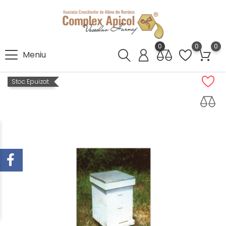
0
0
0
Meniu
Stoc Epuizat