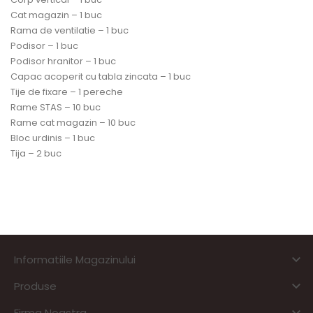
Cat magazin – 1 buc
Rama de ventilatie – 1 buc
Podisor – 1 buc
Podisor hranitor – 1 buc
Capac acoperit cu tabla zincata – 1 buc
Tije de fixare – 1 pereche
Rame STAS – 10 buc
Rame cat magazin – 10 buc
Bloc urdinis – 1 buc
Tija – 2 buc

Informatiile Magazinului

Produse
Firma Noastra