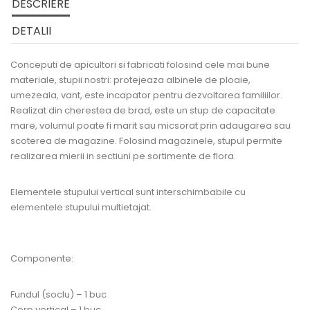
DESCRIERE
DETALII
Conceputi de apicultori si fabricati folosind cele mai bune
materiale, stupii nostri: protejeaza albinele de ploaie,
umezeala, vant, este incapator pentru dezvoltarea familiilor.
Realizat din cherestea de brad, este un stup de capacitate
mare, volumul poate fi marit sau micsorat prin adaugarea sau
scoterea de magazine. Folosind magazinele, stupul permite
realizarea mierii in sectiuni pe sortimente de flora.
Elementele stupului vertical sunt interschimbabile cu
elementele stupului multietajat.
Componente:
Fundul (soclu) – 1 buc
Corp vertical – 1 buc