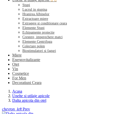
Stupi
Lucrul in stupina
Hranirea Albinelor
Extractoare miere
Extragere si conditionare ceara
Elemente Stupi
Echipamente protectie
Crestere, imperechere matci
Elemente Centrifuga
Colectare polen
Biostimulatori si faguri
Miere
Energovitalizante
Otet
Vin
Cosmetice
For Men
Decoratiuni Ceara
Acasa
Unelte si utilaje apicole
Dalta apicola din otel
chevron_left
Prev