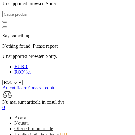
Unsupported browser. Sorry...
Say something...
Nothing found. Please repeat.
Unsupported browser. Sorry...
EUR €
RON lei
Autentificare
Creeaza contul
Nu mai sunt articole în coșul dvs.
0
Acasa
Noutati
Oferte Promotionale
Unelte si utilaje apicole

